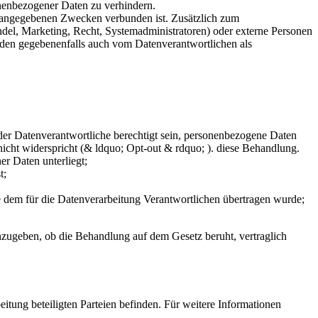
nenbezogener Daten zu verhindern.
en angegebenen Zwecken verbunden ist. Zusätzlich zum
ndel, Marketing, Recht, Systemadministratoren) oder externe Personen
rden gegebenenfalls auch vom Datenverantwortlichen als
der Datenverantwortliche berechtigt sein, personenbezogene Daten
icht widerspricht (& ldquo; Opt-out & rdquo; ). diese Behandlung.
r Daten unterliegt;
t;
die dem für die Datenverarbeitung Verantwortlichen übertragen wurde;
anzugeben, ob die Behandlung auf dem Gesetz beruht, vertraglich
itung beteiligten Parteien befinden. Für weitere Informationen