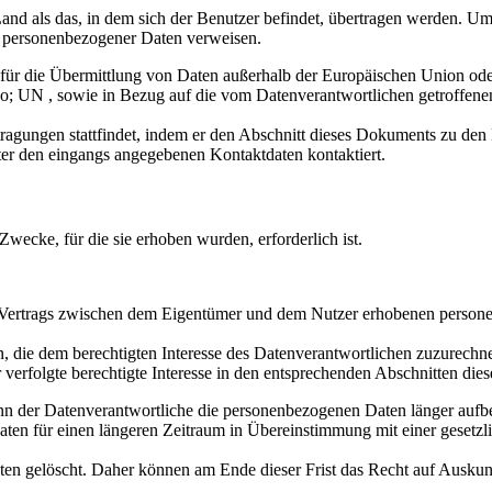
nd als das, in dem sich der Benutzer befindet, übertragen werden. Um
ng personenbezogener Daten verweisen.
für die Übermittlung von Daten außerhalb der Europäischen Union oder
quo; UN , sowie in Bezug auf die vom Datenverantwortlichen getroffe
ragungen stattfindet, indem er den Abschnitt dieses Dokuments zu den 
ter den eingangs angegebenen Kontaktdaten kontaktiert.
 Zwecke, für die sie erhoben wurden, erforderlich ist.
rtrags zwischen dem Eigentümer und dem Nutzer erhobenen personenb
ie dem berechtigten Interesse des Datenverantwortlichen zuzurechnen s
verfolgte berechtigte Interesse in den entsprechenden Abschnitten di
nn der Datenverantwortliche die personenbezogenen Daten länger aufb
Daten für einen längeren Zeitraum in Übereinstimmung mit einer geset
 gelöscht. Daher können am Ende dieser Frist das Recht auf Auskunf