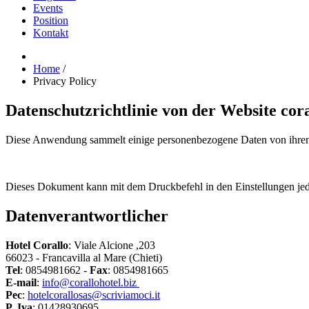
Events
Position
Kontakt
Home
/
Privacy Policy
Datenschutzrichtlinie von
der Website cora
Diese Anwendung sammelt einige personenbezogene Daten von ihren
Dieses Dokument kann mit dem Druckbefehl in den Einstellungen je
Datenverantwortlicher
Hotel Corallo
: Viale Alcione ,203
66023 - Francavilla al Mare (Chieti)
Tel
: 0854981662 -
Fax
: 0854981665
E-mail
:
info@corallohotel.biz
Pec
:
hotelcorallosas@scriviamoci.it
P. Iva
: 01428930695