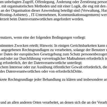
 um unbefugten Zugriff, Offenlegung, Änderung oder Zerstörung perso
ls, mit organisatorischen Methoden und mit einer Logik, die eng mit d
 an der Organisation dieser Anwendung beteiligt sind (Verwaltung, Ha
ere, Hosting-Anbieter). , IT-Unternehmen, Kommunikationsagenturen) we
ederzeit beim Datenverantwortlichen angefordert werden.
nutzers, wenn eine der folgenden Bedingungen vorliegt:
timmten Zwecken erteilt; Hinweis: In einigen Gerichtsbarkeiten kann 
 angegebenen Rechtsgrundlagen zu verarbeiten, solange der Benutzer n
ner Daten der europäischen Gesetzgebung zum Schutz personenbezogene
 und/oder zur Durchführung vorvertraglicher Maßnahmen erforderlich is
g erforderlich, der der Datenverantwortliche unterliegt;
tlichem Interesse oder zur Ausübung öffentlicher Gewalt erforderlich, 
 des Datenverantwortlichen oder von erforderlichDritte.
konkrete Rechtsgrundlage jeder Behandlung zu klären und insbesondere 
nd an allen anderen Orten verarbeitet, an denen sich die an der Verarbe